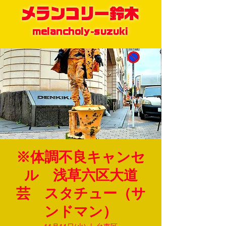
メランコリー鈴木
melancholy-suzuki
※体調不良キャンセ
ル 浅草六区大道
芸 スタチュー（サ
ンドマン）