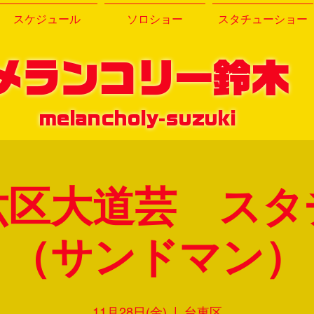
スケジュール
ソロショー
スタチューショー
メランコリー鈴木
melancholy-suzuki
六区大道芸 スタ
（サンドマン）
11月28日(金)
  |  
台東区