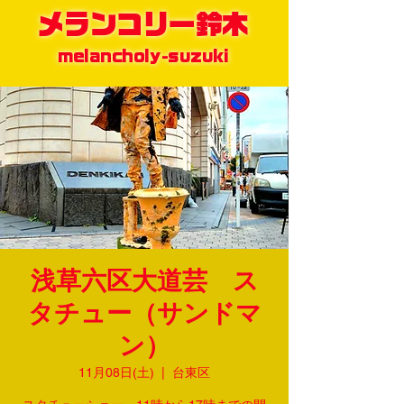
メランコリー鈴木
melancholy-suzuki
浅草六区大道芸 ス
タチュー（サンドマ
ン）
11月08日(土)
  |  
台東区