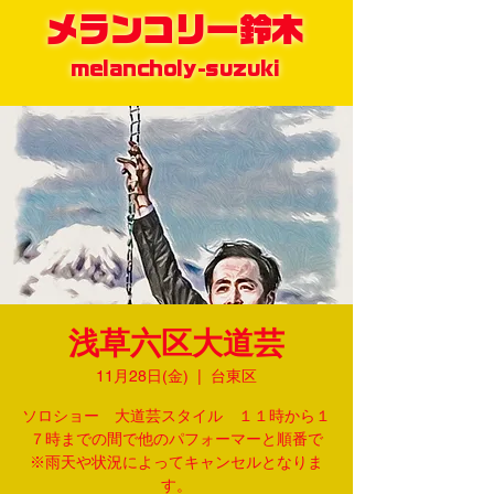
メランコリー鈴木
melancholy-suzuki
浅草六区大道芸
11月28日(金)
  |  
台東区
ソロショー 大道芸スタイル １１時から１
７時までの間で他のパフォーマーと順番で
※雨天や状況によってキャンセルとなりま
す。