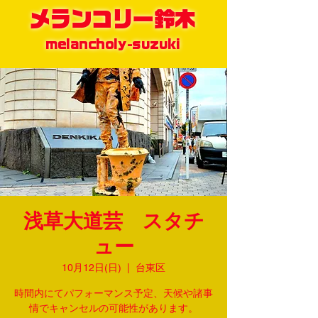
メランコリー鈴木
melancholy-suzuki
浅草大道芸 スタチ
ュー
10月12日(日)
  |  
台東区
時間内にてパフォーマンス予定、天候や諸事
情でキャンセルの可能性があります。